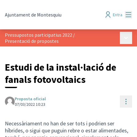
Menú
Ajuntament de Montesquiu
Entra
Pressupostos participatius 2022
/
Menú p
Presentació de propostes
Estudi de la instal·lació de
fanals fotovoltaics
Proposta oficial
Cont
07/03/2022 10:23
Necessàriament no han de ser tots i podrien ser
híbrides, o sigui que puguin rebre o estar alimentades,