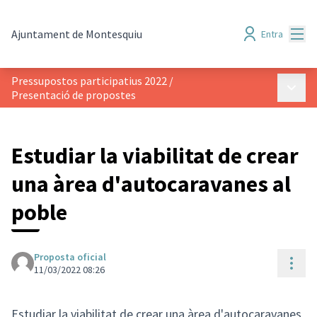
Menú
Ajuntament de Montesquiu
Entra
Pressupostos participatius 2022
/
Menú p
Presentació de propostes
Estudiar la viabilitat de crear
una àrea d'autocaravanes al
poble
Proposta oficial
Cont
11/03/2022 08:26
Estudiar la viabilitat de crear una àrea d'autocaravanes