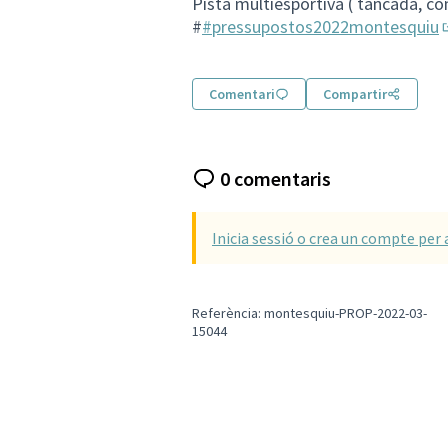
Pista multiesportiva ( tancada, co
#
#pressupostos2022montesquiu
(
Comentari
Compartir
0 comentaris
Inicia sessió o crea un compte per 
Referència: montesquiu-PROP-2022-03-
15044