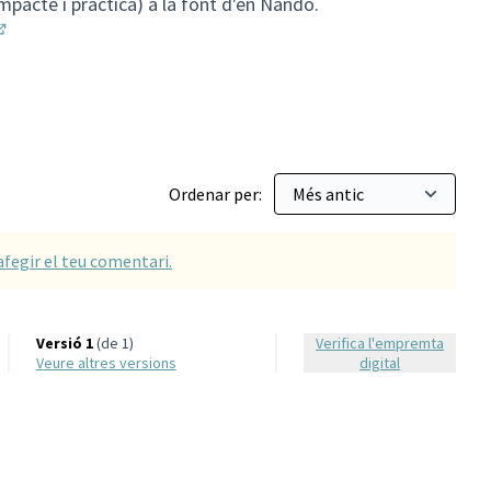
mpacte i pràctica) a la font d'en Nando.
Obrir en una pestanya nova)
Ordenar per:
afegir el teu comentari.
Versió 1
(de 1)
Verifica l'empremta
veure altres versions
digital