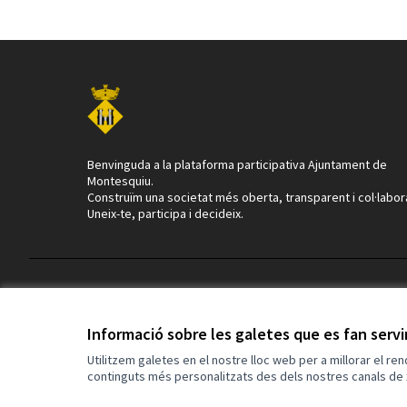
Benvinguda a la plataforma participativa Ajuntament de
Montesquiu.
Construïm una societat més oberta, transparent i col·labor
Uneix-te, participa i decideix.
Termes i condicions d'ús
Configuració de les galetes
Informació sobre les galetes que es fan serv
Utilitzem galetes en el nostre lloc web per a millorar el re
continguts més personalitzats des dels nostres canals de 
(Enllaç extern)
Web creada amb
programari lliure
.
(Enllaç extern)