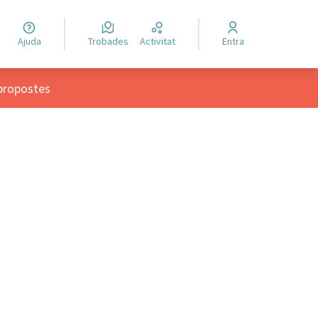
Ajuda
Trobades
Activitat
Entra
propostes
ols de recursos