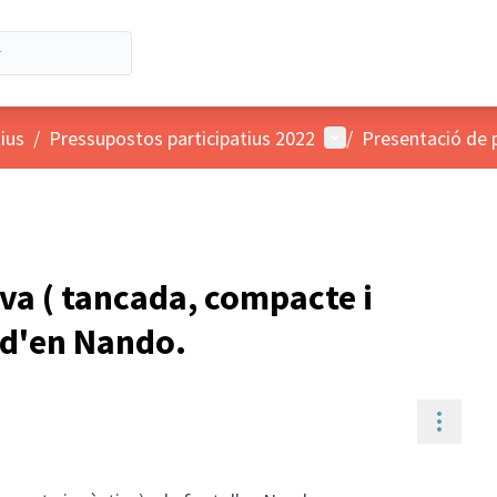
Menú d'usuari
ius
/
Pressupostos participatius 2022
/
Presentació de 
va ( tancada, compacte i
t d'en Nando.
Contr