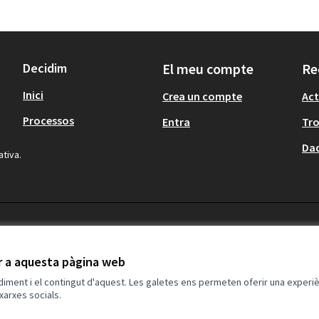
Decidim
El meu compte
Re
Inici
Crea un compte
Act
Processos
Entra
Tr
Dad
ativa.
ir a aquesta pàgina web
ndiment i el contingut d'aquest. Les galetes ens permeten oferir una experièn
xarxes socials.