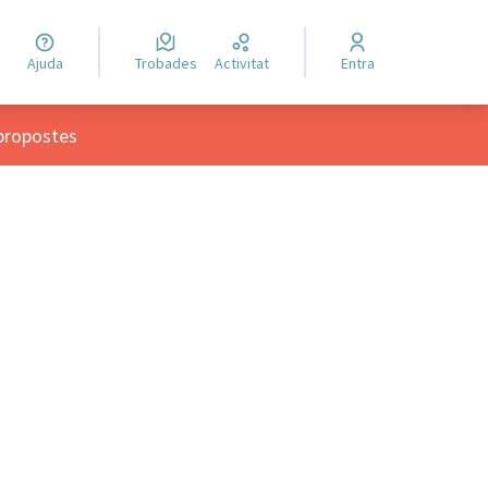
Ajuda
Trobades
Activitat
Entra
propostes
ols de recursos