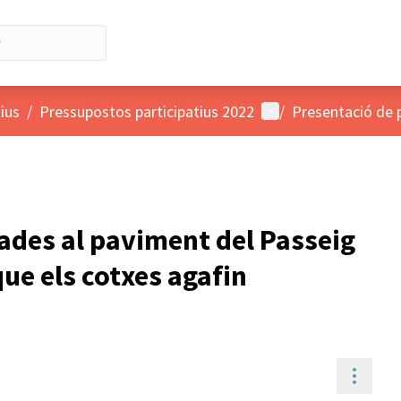
Menú d'usuari
ius
/
Pressupostos participatius 2022
/
Presentació de 
ades al paviment del Passeig
que els cotxes agafin
Contr