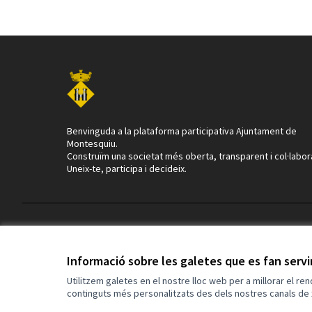
Benvinguda a la plataforma participativa Ajuntament de
Montesquiu.
Construïm una societat més oberta, transparent i col·labor
Uneix-te, participa i decideix.
Termes i condicions d'ús
Configuració de les galetes
Informació sobre les galetes que es fan serv
Utilitzem galetes en el nostre lloc web per a millorar el re
continguts més personalitzats des dels nostres canals de 
(Enllaç extern)
Web creada amb
programari lliure
.