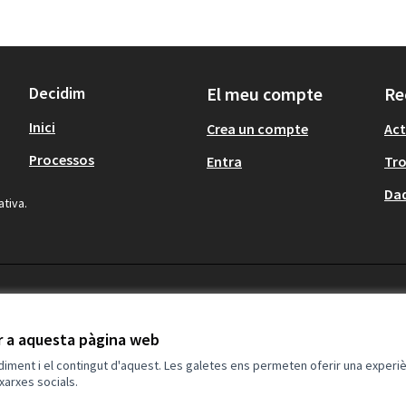
Decidim
El meu compte
Re
Inici
Crea un compte
Act
Processos
Entra
Tr
Dad
ativa.
ir a aquesta pàgina web
ndiment i el contingut d'aquest. Les galetes ens permeten oferir una experièn
xarxes socials.