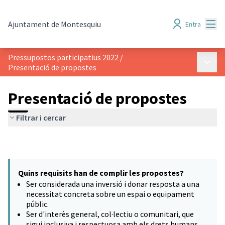
Menú
Ajuntament de Montesquiu
Entra
Pressupostos participatius 2022
/
Menú p
Presentació de propostes
Presentació de propostes
Filtrar i cercar
Quins requisits han de complir les propostes?
Ser considerada una inversió i donar resposta a una
necessitat concreta sobre un espai o equipament
públic.
Ser d'interès general, col·lectiu o comunitari, que
sigui inclusiva i respectuosa amb els drets humans.