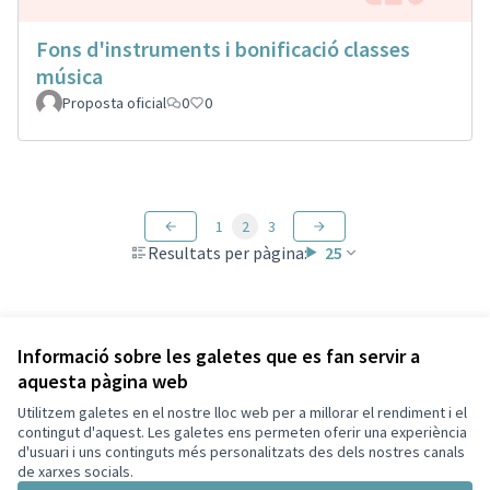
Fons d'instruments i bonificació classes
música
Proposta oficial
0
0
1
2
3
Resultats per pàgina:
25
Veure totes les propostes retirades
Informació sobre les galetes que es fan servir a
aquesta pàgina web
Utilitzem galetes en el nostre lloc web per a millorar el rendiment i el
Termes i condicions d'ús
contingut d'aquest. Les galetes ens permeten oferir una experiència
Configuració de les galetes
d'usuari i uns continguts més personalitzats des dels nostres canals
Ajuntament de Montesquiu a X
Ajuntament de Montesquiu a Facebook
Ajuntament de Montesquiu a Instagram
Ajuntament de Montesquiu a YouTube
de xarxes socials.