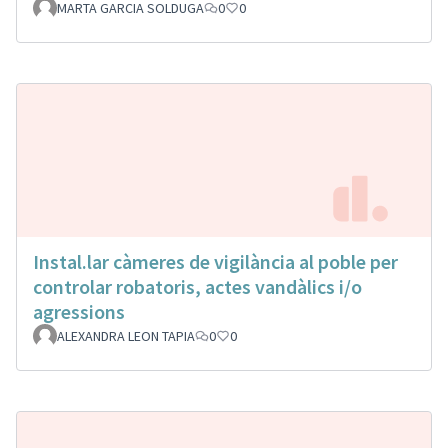
MARTA GARCIA SOLDUGA
0
0
Instal.lar càmeres de vigilància al poble per
controlar robatoris, actes vandàlics i/o
agressions
ALEXANDRA LEON TAPIA
0
0