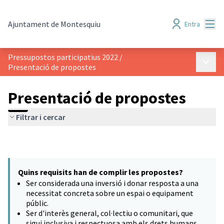
Menú
Ajuntament de Montesquiu
Entra
Pressupostos participatius 2022
/
Menú p
Presentació de propostes
Presentació de propostes
Filtrar i cercar
Quins requisits han de complir les propostes?
Ser considerada una inversió i donar resposta a una
necessitat concreta sobre un espai o equipament
públic.
Ser d'interès general, col·lectiu o comunitari, que
sigui inclusiva i respectuosa amb els drets humans.