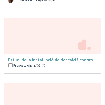
Enrique Moreno Reyes
0
0
Estudi de la instal·lació de descalcificadors
Proposta oficial
1
0