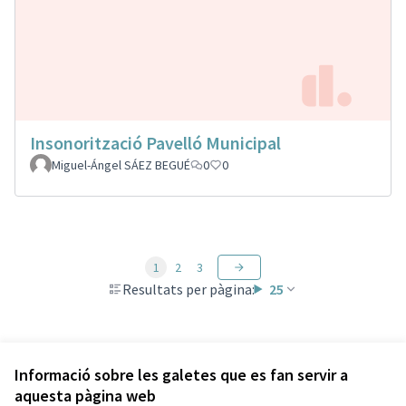
Insonorització Pavelló Municipal
Miguel-Ángel SÁEZ BEGUÉ
0
0
1
2
3
Resultats per pàgina:
25
Veure totes les propostes retirades
Informació sobre les galetes que es fan servir a
aquesta pàgina web