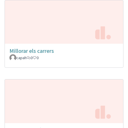
Millorar els carrers
capah
0
0