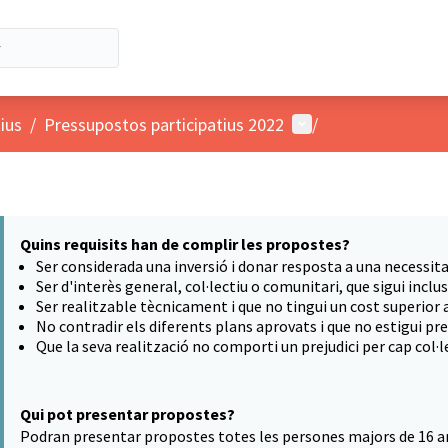
Menú d'usuari
ius
/
Pressupostos participatius 2022
/
Quins requisits han de complir les propostes?
Ser considerada una inversió i donar resposta a una necessit
Ser d'interès general, col·lectiu o comunitari, que sigui incl
Ser realitzable tècnicament i que no tingui un cost superior a
No contradir els diferents plans aprovats i que no estigui pr
Que la seva realització no comporti un prejudici per cap col·le
Qui pot presentar propostes?
Podran presentar propostes totes les persones majors de 16 