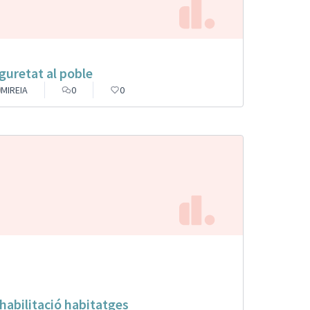
guretat al poble
MIREIA
0
0
habilitació habitatges