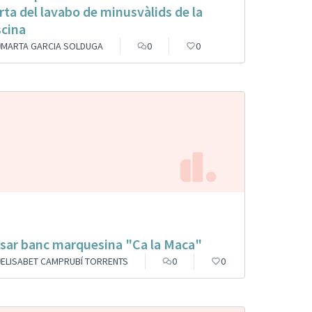
rta del lavabo de minusvàlids de la
scina
MARTA GARCIA SOLDUGA
0
0
sar banc marquesina "Ca la Maca"
ELISABET CAMPRUBÍ TORRENTS
0
0