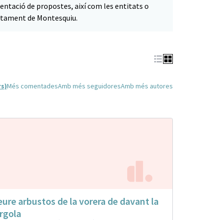
sentació de propostes, així com les entitats o
juntament de Montesquiu.
rs)
Més comentades
Amb més seguidores
Amb més autores
eure arbustos de la vorera de davant la
rgola