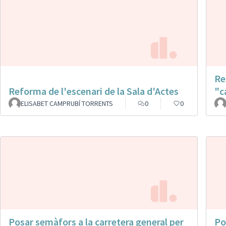
Re
Reforma de l'escenari de la Sala d'Actes
"c
ELISABET CAMPRUBÍ TORRENTS
0
0
Posar semàfors a la carretera general per
Po