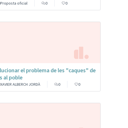
Proposta oficial
0
0
lucionar el problema de les "caques" de
s al poble
XAVIER ALBERCH JORDÀ
0
0