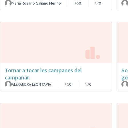
Maria Rosario Galiano Merino
0
0
Tornar a tocar les campanes del
So
campanar.
go
ALEXANDRA LEON TAPIA
0
0