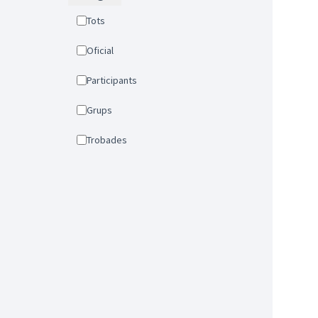
Tots
Oficial
Participants
Grups
Trobades