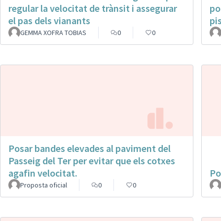
regular la velocitat de trànsit i assegurar
po
el pas dels vianants
pi
GEMMA XOFRA TOBIAS
0
0
Posar bandes elevades al paviment del
Passeig del Ter per evitar que els cotxes
agafin velocitat.
Po
Proposta oficial
0
0