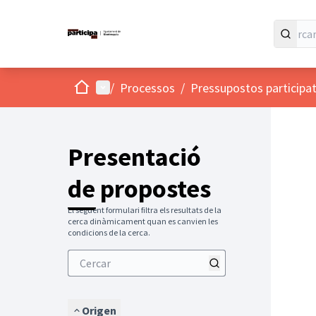
Inici
Menú principal
/
Processos
/
Pressupostos participat
Presentació
de propostes
El següent formulari filtra els resultats de la
cerca dinàmicament quan es canvien les
condicions de la cerca.
Origen