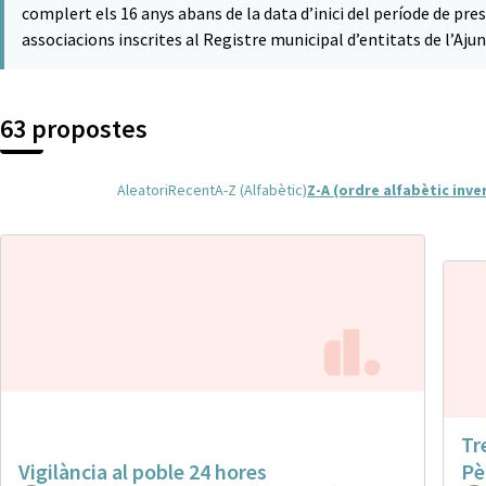
complert els 16 anys abans de la data d’inici del període de pre
associacions inscrites al Registre municipal d’entitats de l’A
63 propostes
Aleatori
Recent
A-Z (Alfabètic)
Z-A (ordre alfabètic inve
Tr
Vigilància al poble 24 hores
Pè