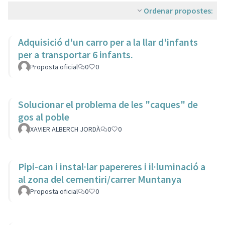
Ordenar propostes:
Adquisició d'un carro per a la llar d'infants
per a transportar 6 infants.
Proposta oficial
0
0
Solucionar el problema de les "caques" de
gos al poble
XAVIER ALBERCH JORDÀ
0
0
Pipi-can i instal·lar papereres i il·luminació a
al zona del cementiri/carrer Muntanya
Proposta oficial
0
0