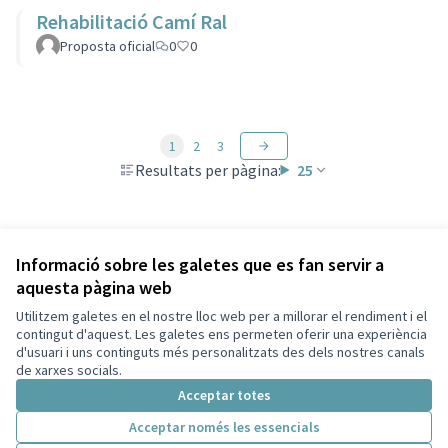
Rehabilitació Camí Ral
Proposta oficial
0
0
1
2
3
Resultats per pàgina:
25
Veure totes les propostes retirades
Informació sobre les galetes que es fan servir a
aquesta pàgina web
Utilitzem galetes en el nostre lloc web per a millorar el rendiment i el
Termes i condicions d'ús
contingut d'aquest. Les galetes ens permeten oferir una experiència
Configuració de les galetes
d'usuari i uns continguts més personalitzats des dels nostres canals
Ajuntament de Montesquiu a X
Ajuntament de Montesquiu a Facebook
Ajuntament de Montesquiu a Instagram
Ajuntament de Montesquiu a YouTube
de xarxes socials.
(Enllaç extern)
(Enllaç extern)
(Enllaç extern)
(Enllaç extern)
Acceptar totes
Acceptar només les essencials