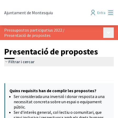
Menú
Ajuntament de Montesquiu
Entra
Pressupostos participatius 2022
/
Menú p
Presentació de propostes
Presentació de propostes
Filtrar i cercar
Quins requisits han de complir les propostes?
Ser considerada una inversió i donar resposta a una
necessitat concreta sobre un espai o equipament
públic.
Ser d'interès general, col·lectiu o comunitari, que
sigui inclusiva i respectuosa amb els drets humans.