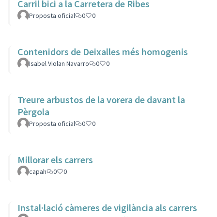
Carril bici a la Carretera de Ribes
Proposta oficial
0
0
Contenidors de Deixalles més homogenis
Isabel Violan Navarro
0
0
Treure arbustos de la vorera de davant la
Pèrgola
Proposta oficial
0
0
Millorar els carrers
capah
0
0
Instal·lació càmeres de vigilància als carrers