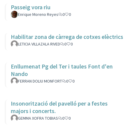
Passeig vora riu
Enrique Moreno Reyes
0
0
Habilitar zona de càrrega de cotxes elèctrics
LETICIA VILLAZALA RIVED
0
0
Enllumenat Pg del Ter i taules Font d'en
Nando
FERRAN DOLIU MONFORT
0
0
Insonorització del pavelló per a festes
majors i concerts.
GEMMA XOFRA TOBIAS
0
0