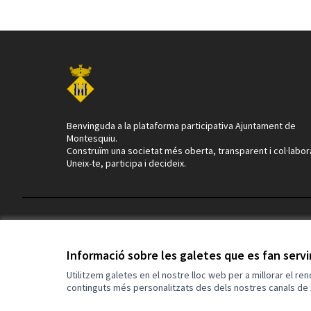
Benvinguda a la plataforma participativa Ajuntament de
Montesquiu.
Construïm una societat més oberta, transparent i col·labor
Uneix-te, participa i decideix.
Termes i condicions d'ús
Configuració de les galetes
Informació sobre les galetes que es fan serv
Utilitzem galetes en el nostre lloc web per a millorar el re
continguts més personalitzats des dels nostres canals de 
(Enllaç extern)
Web creada amb
programari lliure
.
(Enllaç extern)