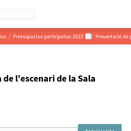
Menú d'usuari
ius
/
Pressupostos participatius 2022
/
Presentació de 
de l'escenari de la Sala