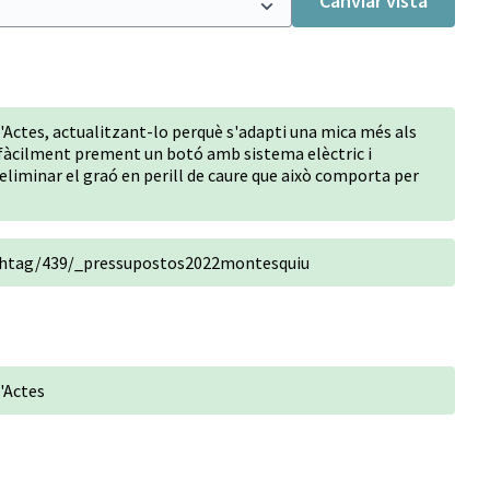
Canviar vista
d'Actes, actualitzant-lo perquè s'adapti una mica més als
 fàcilment prement un botó amb sistema elèctric i
d'eliminar el graó en perill de caure que això comporta per
ashtag/439/_pressupostos2022montesquiu
d'Actes