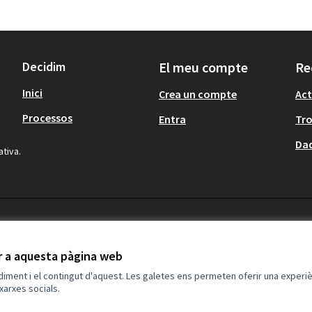
Decidim
El meu compte
Re
Inici
Crea un compte
Act
Processos
Entra
Tr
Dad
ativa.
ir a aquesta pàgina web
ndiment i el contingut d'aquest. Les galetes ens permeten oferir una experièn
xarxes socials.